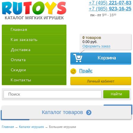
+7 (495)
221-07-83
+7 (985)
923-16-25
пн - пт
9
- 16
00
00
КАТАЛОГ МЯГКИХ ИГРУШЕК
Главная
товаров
0
Как заказать
0.00 руб.
Оформить заказ
Доставка
Корзина
Оплата
Скидки
Прайс
Контакты
Личный кабинет
Каталог товаров
Главная
→
Каталог игрушек
→
Большие игрушки