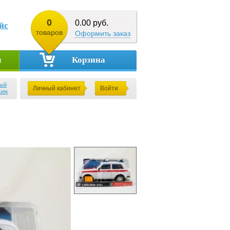
0
0.00 руб.
йс
товаров
Оформить заказ
Корзина
ы
ый
Личный кабинет
Войти
шек