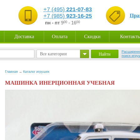
+7 (495)
221-07-83
Пра
+7 (985)
923-16-25
пн - пт
9
00
- 16
00
Доставка
Оплата
Скидки
Контакт
Расширенн
Все категории
поиск игру
Главная
→
Каталог игрушек
МАШИНКА ИНЕРЦИОННАЯ УЧЕБНАЯ