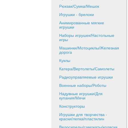
Рюкзак/Сумка/Мешок
Игрушки - брелоки
Анимированные мягкие
игрушки
Наборы игрушек/Настольные
игры
Машинки/Мотоциклы/Железная
дорога
Куклы
Катера/Вертолеты/Самолеты
Радиоуправляемые игрушки
Военные наборы/Роботы
Надувные игрушки/Для
купания/Мячи
Конструкторы
Игрушки для творчества -
краски/лепка/пластилин
Велосипеды/самокаты/коляски