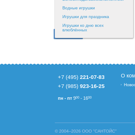
Водные игрушки
Игрушки для праздника
Игрушки ко дню всех
влюблённых
О ко
+7 (495)
221-07-83
Ново
+7 (985)
923-16-25
пн - пт
9
00
- 16
00
© 2004–2026 ООО "САНТОЙС"