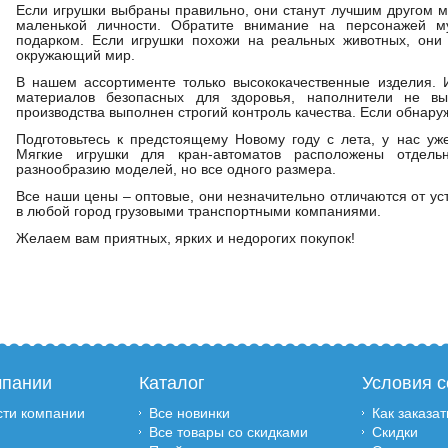
Если игрушки выбраны правильно, они станут лучшим другом 
маленькой личности. Обратите внимание на персонажей м
подарком. Если игрушки похожи на реальных животных, они
окружающий мир.
В нашем ассортименте только высококачественные изделия. 
материалов безопасных для здоровья, наполнители не в
производства выполнен строгий контроль качества. Если обнару
Подготовьтесь к предстоящему Новому году с лета, у нас уже
Мягкие игрушки для кран-автоматов расположены отдел
разнообразию моделей, но все одного размера.
Все наши цены – оптовые, они незначительно отличаются от у
в любой город грузовыми транспортными компаниями.
Желаем вам приятных, ярких и недорогих покупок!
мпании
Каталог
Условия с
сти компании
Все новинки
Как заказат
Все товары со скидками
Скидки