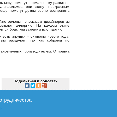
малышу, помогут нормальному развитию
ультфильмов, они станут прекрасным
 еще помогут детям верно воспринять
Изготовлены по эскизам дизайнеров из
ызывают аллергию. На каждом этапе
жится брак, мы заменим всю партию .
 есть игрушки - символы нового года.
ьным разделом, так как собраны по
становленных производителем. Отправка
Поделиться в соцсетях
отрудничества
ь