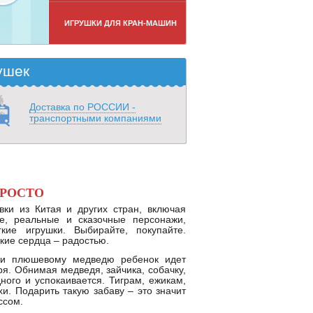
ИГРУШКИ ДЛЯ КРАН-МАШИН
ушек
Доставка по РОССИИ -
транспортными компаниями
ПРОСТО
ки из Китая и других стран, включая
е, реальные и сказочные персонажи,
ие игрушки. Выбирайте, покупайте.
кие сердца – радостью.
ли плюшевому медведю ребенок идет
ря. Обнимая медведя, зайчика, собачку,
дного и успокаивается. Тиграм, ежикам,
и. Подарить такую забаву – это значит
ссом.