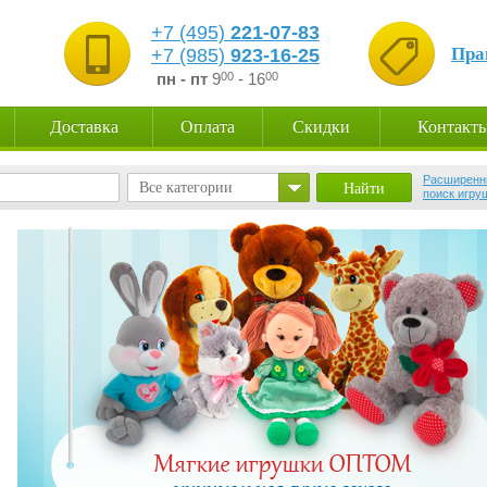
+7 (495)
221-07-83
Пра
+7 (985)
923-16-25
пн - пт
9
00
- 16
00
Доставка
Оплата
Скидки
Контакт
Расширенн
Все категории
поиск игру