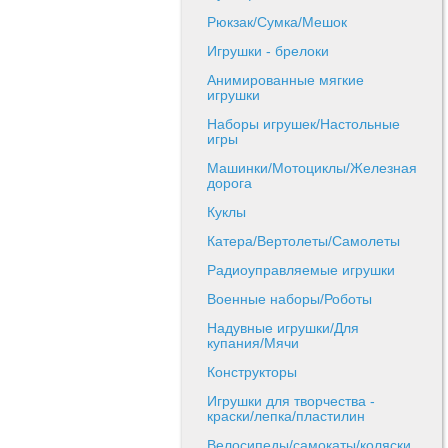
Рюкзак/Сумка/Мешок
Игрушки - брелоки
Анимированные мягкие
игрушки
Наборы игрушек/Настольные
игры
Машинки/Мотоциклы/Железная
дорога
Куклы
Катера/Вертолеты/Самолеты
Радиоуправляемые игрушки
Военные наборы/Роботы
Надувные игрушки/Для
купания/Мячи
Конструкторы
Игрушки для творчества -
краски/лепка/пластилин
Велосипеды/самокаты/коляски