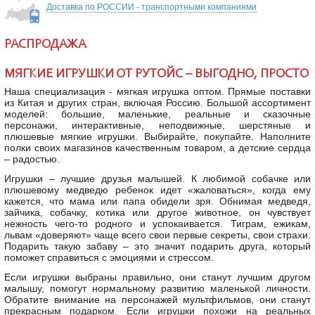
Доставка по РОССИИ - транспортными компаниями
РАСПРОДАЖА
МЯГКИЕ ИГРУШКИ ОТ РУТОЙС – ВЫГОДНО, ПРОСТО
Наша специализация - мягкая игрушка оптом. Прямые поставки
из Китая и других стран, включая Россию. Большой ассортимент
моделей: большие, маленькие, реальные и сказочные
персонажи, интерактивные, неподвижные, шерстяные и
плюшевые мягкие игрушки. Выбирайте, покупайте. Наполните
полки своих магазинов качественным товаром, а детские сердца
– радостью.
Игрушки – лучшие друзья малышей. К любимой собачке или
плюшевому медведю ребенок идет «жаловаться», когда ему
кажется, что мама или папа обидели зря. Обнимая медведя,
зайчика, собачку, котика или другое животное, он чувствует
нежность чего-то родного и успокаивается. Тиграм, ежикам,
львам «доверяют» чаще всего свои первые секреты, свои страхи.
Подарить такую забаву – это значит подарить друга, который
поможет справиться с эмоциями и стрессом.
Если игрушки выбраны правильно, они станут лучшим другом
малышу, помогут нормальному развитию маленькой личности.
Обратите внимание на персонажей мультфильмов, они станут
прекрасным подарком. Если игрушки похожи на реальных