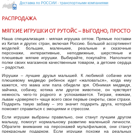
Доставка по РОССИИ - транспортными компаниями
РАСПРОДАЖА
МЯГКИЕ ИГРУШКИ ОТ РУТОЙС – ВЫГОДНО, ПРОСТО
Наша специализация - мягкая игрушка оптом. Прямые поставки
из Китая и других стран, включая Россию. Большой ассортимент
моделей: большие, маленькие, реальные и сказочные
персонажи, интерактивные, неподвижные, шерстяные и
плюшевые мягкие игрушки. Выбирайте, покупайте. Наполните
полки своих магазинов качественным товаром, а детские сердца
– радостью.
Игрушки – лучшие друзья малышей. К любимой собачке или
плюшевому медведю ребенок идет «жаловаться», когда ему
кажется, что мама или папа обидели зря. Обнимая медведя,
зайчика, собачку, котика или другое животное, он чувствует
нежность чего-то родного и успокаивается. Тиграм, ежикам,
львам «доверяют» чаще всего свои первые секреты, свои страхи.
Подарить такую забаву – это значит подарить друга, который
поможет справиться с эмоциями и стрессом.
Если игрушки выбраны правильно, они станут лучшим другом
малышу, помогут нормальному развитию маленькой личности.
Обратите внимание на персонажей мультфильмов, они станут
прекрасным подарком. Если игрушки похожи на реальных