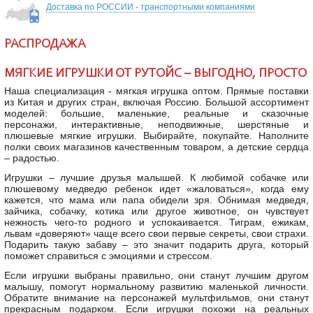
Доставка по РОССИИ - транспортными компаниями
РАСПРОДАЖА
МЯГКИЕ ИГРУШКИ ОТ РУТОЙС – ВЫГОДНО, ПРОСТО
Наша специализация - мягкая игрушка оптом. Прямые поставки
из Китая и других стран, включая Россию. Большой ассортимент
моделей: большие, маленькие, реальные и сказочные
персонажи, интерактивные, неподвижные, шерстяные и
плюшевые мягкие игрушки. Выбирайте, покупайте. Наполните
полки своих магазинов качественным товаром, а детские сердца
– радостью.
Игрушки – лучшие друзья малышей. К любимой собачке или
плюшевому медведю ребенок идет «жаловаться», когда ему
кажется, что мама или папа обидели зря. Обнимая медведя,
зайчика, собачку, котика или другое животное, он чувствует
нежность чего-то родного и успокаивается. Тиграм, ежикам,
львам «доверяют» чаще всего свои первые секреты, свои страхи.
Подарить такую забаву – это значит подарить друга, который
поможет справиться с эмоциями и стрессом.
Если игрушки выбраны правильно, они станут лучшим другом
малышу, помогут нормальному развитию маленькой личности.
Обратите внимание на персонажей мультфильмов, они станут
прекрасным подарком. Если игрушки похожи на реальных