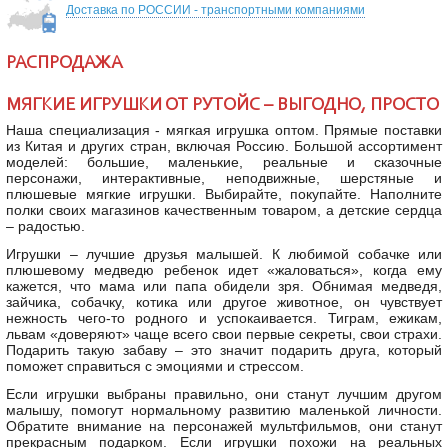
Доставка по РОССИИ - транспортными компаниями
РАСПРОДАЖА
МЯГКИЕ ИГРУШКИ ОТ РУТОЙС – ВЫГОДНО, ПРОСТО
Наша специализация - мягкая игрушка оптом. Прямые поставки
из Китая и других стран, включая Россию. Большой ассортимент
моделей: большие, маленькие, реальные и сказочные
персонажи, интерактивные, неподвижные, шерстяные и
плюшевые мягкие игрушки. Выбирайте, покупайте. Наполните
полки своих магазинов качественным товаром, а детские сердца
– радостью.
Игрушки – лучшие друзья малышей. К любимой собачке или
плюшевому медведю ребенок идет «жаловаться», когда ему
кажется, что мама или папа обидели зря. Обнимая медведя,
зайчика, собачку, котика или другое животное, он чувствует
нежность чего-то родного и успокаивается. Тиграм, ежикам,
львам «доверяют» чаще всего свои первые секреты, свои страхи.
Подарить такую забаву – это значит подарить друга, который
поможет справиться с эмоциями и стрессом.
Если игрушки выбраны правильно, они станут лучшим другом
малышу, помогут нормальному развитию маленькой личности.
Обратите внимание на персонажей мультфильмов, они станут
прекрасным подарком. Если игрушки похожи на реальных