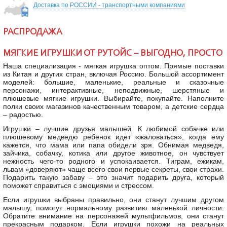
Доставка по РОССИИ - транспортными компаниями
РАСПРОДАЖА
МЯГКИЕ ИГРУШКИ ОТ РУТОЙС – ВЫГОДНО, ПРОСТО
Наша специализация - мягкая игрушка оптом. Прямые поставки
из Китая и других стран, включая Россию. Большой ассортимент
моделей: большие, маленькие, реальные и сказочные
персонажи, интерактивные, неподвижные, шерстяные и
плюшевые мягкие игрушки. Выбирайте, покупайте. Наполните
полки своих магазинов качественным товаром, а детские сердца
– радостью.
Игрушки – лучшие друзья малышей. К любимой собачке или
плюшевому медведю ребенок идет «жаловаться», когда ему
кажется, что мама или папа обидели зря. Обнимая медведя,
зайчика, собачку, котика или другое животное, он чувствует
нежность чего-то родного и успокаивается. Тиграм, ежикам,
львам «доверяют» чаще всего свои первые секреты, свои страхи.
Подарить такую забаву – это значит подарить друга, который
поможет справиться с эмоциями и стрессом.
Если игрушки выбраны правильно, они станут лучшим другом
малышу, помогут нормальному развитию маленькой личности.
Обратите внимание на персонажей мультфильмов, они станут
прекрасным подарком. Если игрушки похожи на реальных